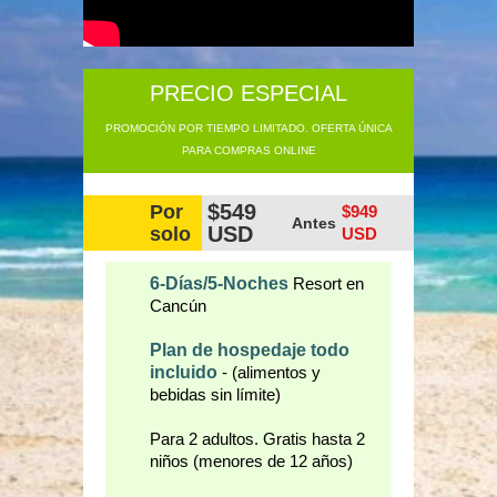
PRECIO ESPECIAL
PROMOCIÓN POR TIEMPO LIMITADO. OFERTA ÚNICA
PARA COMPRAS ONLINE
$549
Por
$949
Antes
USD
solo
USD
6-Días/5-Noches
Resort en
Cancún
Plan de hospedaje todo
incluido
- (alimentos y
bebidas sin límite)
Para 2 adultos. Gratis hasta 2
niños (menores de 12 años)